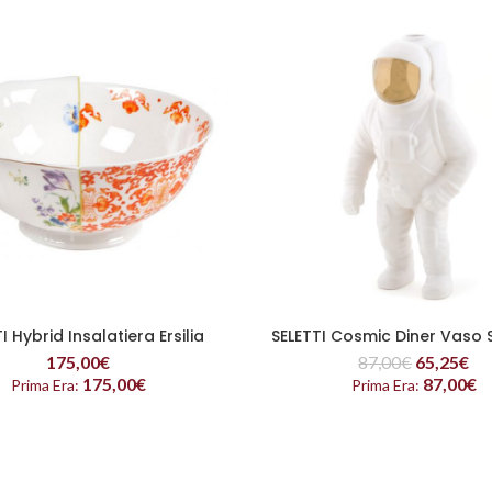
I Hybrid Insalatiera Ersilia
SELETTI Cosmic Diner Vaso
LEGGI TUTTO
LEGGI TUTTO
175,00
€
87,00
€
65,25
€
175,00
€
87,00
€
Prima Era:
Prima Era: