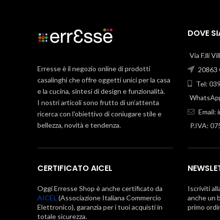
DOVE S
Via F.lli V
Erresse è il negozio online di prodotti
20863 C
casalinghi che offre oggetti unici per la casa
Tel: 03
e la cucina, sintesi di design e funzionalità.
WhatsApp
I nostri articoli sono frutto di un’attenta
Email:
ricerca con l’obiettivo di coniugare stile e
bellezza, novità e tendenza.
P.IVA: 0
CERTIFICATO AICEL
NEWSLE
Oggi Erresse Shop è anche certificato da
Iscriviti al
AICEL
(Associazione Italiana Commercio
anche un b
Elettronico), garanzia per i tuoi acquisti in
primo ordi
totale sicurezza.