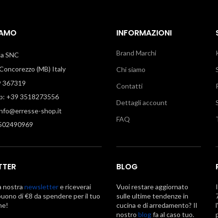
IAMO
INFORMAZIONI
Brand Marchi
illa SNC
oncorezzo (MB) Italy
Chi siamo
9 367319
Contatti
: +39 3518273556
Dettagli account
info@erresse-shop.it
FAQ
7502490969
TTER
BLOG
la nostra
newsletter
e riceverai
Vuoi restare aggiornato
uono di €8 da spendere per il tuo
sulle ultime tendenze in
ne!
cucina e di arredamento? Il
nostro
blog
fa al caso tuo.