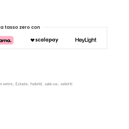
e
a tasso zero
con
in vetro
,
Estate
,
hybrid
,
sale-us
,
seletti