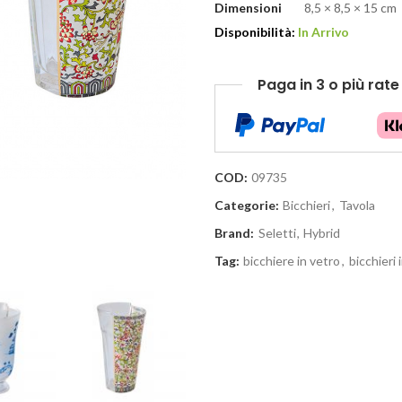
Dimensioni
8,5 × 8,5 × 15 cm
Disponibilità:
In Arrivo
Paga in 3 o più rat
COD:
09735
Categorie:
Bicchieri
,
Tavola
Brand:
Seletti
,
Hybrid
Tag:
bicchiere in vetro
,
bicchieri 