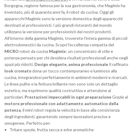
Borgogna, regione famosa per la sua gastronomia, che Magimix ha
inventato, più di quaranta anni fa, il robot da cucina. Oggi gli
apparecchi Magimix sono la versione domestica degli apparecchi
destinati ai professionisti. I più grandi ristoranti del mondo
utilizzano la versione per professionisti dei nostri prodotti.
All’interno della gamma Magimix, troverete l’intera gamma di piccoli
elettrodomestici da cucina. Scopri l’eccellenza compatta del
MICRO
robot da cucina
Magimix
: un concentrato di stile e
potenza pensato per chi desidera risultati professionali anche negli
spazi più ridotti.
Design elegante, anima professionale
Il raffinato
look cromato
dona un tocco contemporaneo e luminoso alla
cucina, integrandosi perfettamente in ambienti moderni e ricercati.
Le linee pulite e la finitura brillante non sono solo un dettaglio
estetico, ma esprimono qualità costruttiva e attenzione ai
particolari.
Prestazioni impeccabili in ogni preparazione
Grazie al
motore professionale con adattamento automatico della
potenza
, il mini robot regola la velocità in base alla consistenza
degli ingredienti, garantendo sempre lavorazioni precise e
omogenee. Perfetto per:
Tritare spezie, frutta secca e erbe aromatiche