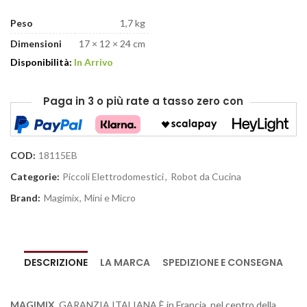
Peso
1,7 kg
Dimensioni
17 × 12 × 24 cm
Disponibilità:
In Arrivo
Paga in 3 o più rate
a tasso zero
con
COD:
18115EB
Categorie:
Piccoli Elettrodomestici
,
Robot da Cucina
Brand:
Magimix
,
Mini e Micro
DESCRIZIONE
LA MARCA
SPEDIZIONE E CONSEGNA
MAGIMIX.
GARANZIA ITALIANA
È in Francia, nel centro della