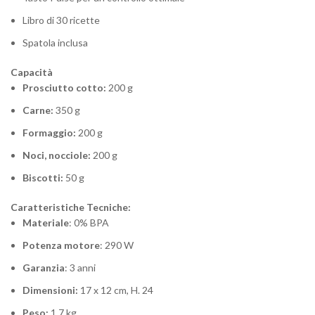
Libro di 30 ricette​
Spatola​ inclusa
Capacità
Prosciutto cotto:
200 g
Carne:
350 g
Formaggio:
200 g
Noci, nocciole​:
200 g
Biscotti:
50 g
Caratteristiche Tecniche:
Materiale
: 0% BPA
Potenza motore
: 290 W
Garanzia
: 3 anni
Dimensioni:
17 x 12 cm, H. 24
Peso:
1,7 kg