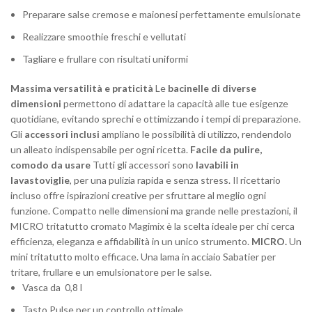
Preparare salse cremose e maionesi perfettamente emulsionate
Realizzare smoothie freschi e vellutati
Tagliare e frullare con risultati uniformi
Massima versatilità e praticità
Le
bacinelle di diverse
dimensioni
permettono di adattare la capacità alle tue esigenze
quotidiane, evitando sprechi e ottimizzando i tempi di preparazione.
Gli
accessori inclusi
ampliano le possibilità di utilizzo, rendendolo
un alleato indispensabile per ogni ricetta.
Facile da pulire,
comodo da usare
Tutti gli accessori sono
lavabili in
lavastoviglie
, per una pulizia rapida e senza stress. Il ricettario
incluso offre ispirazioni creative per sfruttare al meglio ogni
funzione. Compatto nelle dimensioni ma grande nelle prestazioni, il
MICRO tritatutto cromato Magimix è la scelta ideale per chi cerca
efficienza, eleganza e affidabilità in un unico strumento.
MICRO.
Un
mini tritatutto molto efficace. Una lama in acciaio Sabatier per
tritare, frullare e un emulsionatore per le salse.
Vasca da 0,8 l
Tasto Pulse per un controllo ottimale