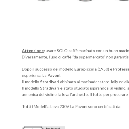
Attenzione
:
usare SOLO caffè macinato con un buon macin
Diversamente, l’uso di caffè “da supermercato” non garantis
Dopo il successo del modello
Europiccola
(1950) e
Profess
esperienza
La Pavoni
.
Il modello
Stradivari
abbinato al macinadosatore Jolly ed all
Il modello
Stradivari
è stato studiato ispirandosi al violino
armonica del violino, la leva l’archetto. Il tutto per procurar
Tutti i Modelli a Leva 230V La Pavoni sono certificati da: