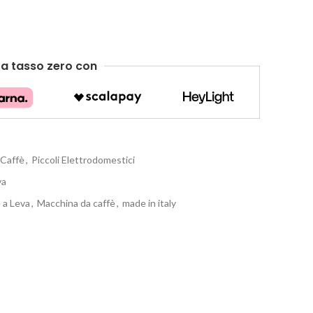
e
a tasso zero
con
 Caffè
,
Piccoli Elettrodomestici
va
 a Leva
,
Macchina da caffè
,
made in italy