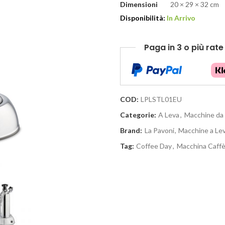
Dimensioni
20 × 29 × 32 cm
Disponibilità:
In Arrivo
Paga in 3 o più rat
COD:
LPLSTL01EU
Categorie:
A Leva
,
Macchine da
Brand:
La Pavoni
,
Macchine a Le
Tag:
Coffee Day
,
Macchina Caffè