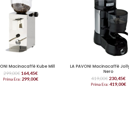
ONI Macinacaffè Kube Mill
LA PAVONI Macinacaffè Joll
LEGGI TUTTO
LEGGI TUTTO
Nero
299,00
€
164,45
€
419,00
€
230,45
€
299,00
€
Prima Era:
419,00
€
Prima Era: