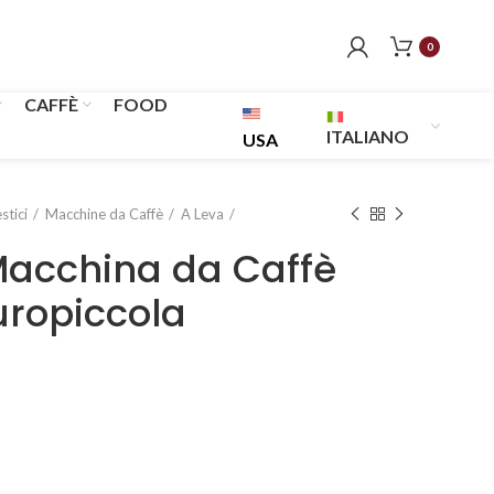
0
CAFFÈ
FOOD
ITALIANO
USA
stici
Macchine da Caffè
A Leva
Macchina da Caffè
uropiccola