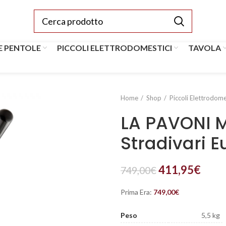
E PENTOLE
PICCOLI ELETTRODOMESTICI
TAVOLA
Home
Shop
Piccoli Elettrodome
LA PAVONI 
Stradivari E
411,95
€
749,00
€
Prima Era:
749,00
€
Peso
5,5 kg