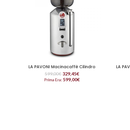
LA PAVONI Macinacaffè Cilindro
LA PAV
LEGGI TUTTO
599,00
€
329,45
€
599,00
€
Prima Era: