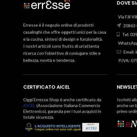
DOVE S
Via F.lli V
Erresse è il negozio online di prodotti
20863 C
casalinghi che offre oggetti unici per la casa
Tel: 03
e la cucina, sintesi di design e funzionalità.
WhatsApp
I nostri articoli sono frutto di un’attenta
Email:
ricerca con l’obiettivo di coniugare stile e
bellezza, novità e tendenza.
P.IVA: 0
CERTIFICATO AICEL
NEWSLE
Oggi Erresse Shop è anche certificato da
Iscriviti al
AICEL
(Associazione Italiana Commercio
anche un b
Elettronico), garanzia per i tuoi acquisti in
primo ordi
totale sicurezza.