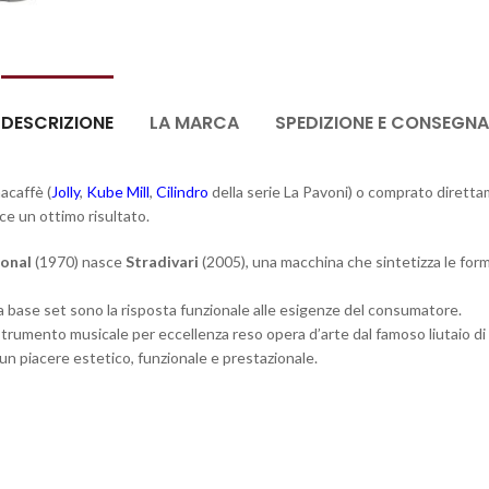
DESCRIZIONE
LA MARCA
SPEDIZIONE E CONSEGNA
acaffè (
Jolly
,
Kube Mill
,
Cilindro
della serie La Pavoni) o comprato diretta
ce un ottimo risultato.
ional
(1970) nasce
Stradivari
(2005), una macchina che sintetizza le forme
a base set sono la risposta funzionale alle esigenze del consumatore.
, strumento musicale per eccellenza reso opera d’arte dal famoso liutaio d
e un piacere estetico, funzionale e prestazionale.