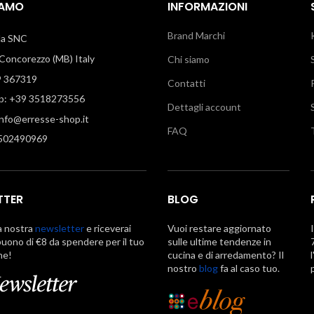
IAMO
INFORMAZIONI
Brand Marchi
illa SNC
oncorezzo (MB) Italy
Chi siamo
9 367319
Contatti
: +39 3518273556
Dettagli account
info@erresse-shop.it
FAQ
7502490969
TTER
BLOG
la nostra
newsletter
e riceverai
Vuoi restare aggiornato
uono di €8 da spendere per il tuo
sulle ultime tendenze in
ne!
cucina e di arredamento? Il
nostro
blog
fa al caso tuo.