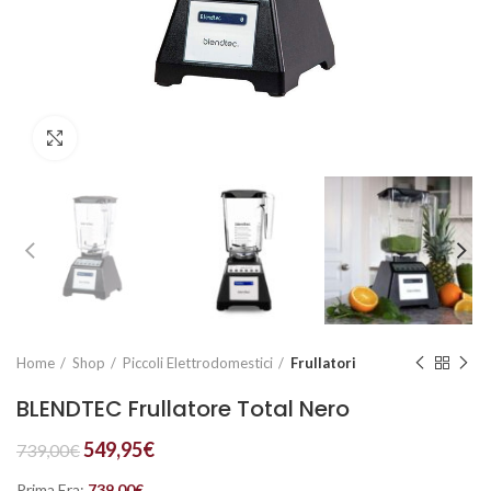
Click to enlarge
Home
Shop
Piccoli Elettrodomestici
Frullatori
BLENDTEC Frullatore Total Nero
549,95
€
739,00
€
Prima Era:
739,00
€