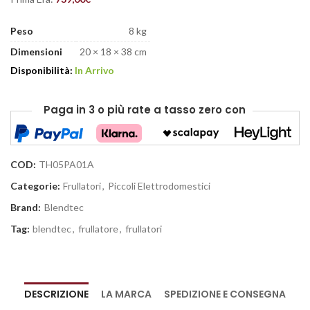
Peso
8 kg
Dimensioni
20 × 18 × 38 cm
Disponibilità:
In Arrivo
Paga in 3 o più rate
a tasso zero
con
COD:
TH05PA01A
Categorie:
Frullatori
,
Piccoli Elettrodomestici
Brand:
Blendtec
Tag:
blendtec
,
frullatore
,
frullatori
DESCRIZIONE
LA MARCA
SPEDIZIONE E CONSEGNA