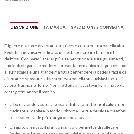
DESCRIZIONE
LA MARCA
SPEDIZIONE E CONSEGNA
Friggere e saltare diventano un piacere con la nostra padella alta
Evolution in ghisa vetrificata, perfetta per creare tanti piatti
deliziosi. Con pareti laterali più alte per cucinare tutti gli alimenti, il
suo look elegante e moderno presenta un manico in legno che non
si surriscalda e una grande maniglia per rendere la padella facile da
afferrare e spostare. Utilizza questa padella su qualsiasi fonte di
calore, tranne nel forno. Non metterla in lavastoviglie, in modo da
proteggere anche il manico.
Cibo di grande gusto: la ghisa vetrificata trattiene il calore per
cucinare e rosolare in modo uniforme. Le tue deliziose creazioni
resteranno calde più a lungo anche a tavola.
Un aiuto prezioso: il pratico manico ti permette di sollevare
facilmente il prodotto e spostarlo dal piano cottura, al forno e