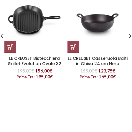
LE CREUSET Bistecchiera
LE CREUSET Casseruola Balti
Skillet Evolution Ovale 32
in Ghisa 24 cm Nero
cm Nero
195,00
€
156,00
€
165,00
€
123,75
€
195,00
€
165,00
€
Prima Era:
Prima Era: