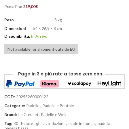
Prima Era:
219,00
€
Peso
8 kg
Dimensioni
54 × 26,9 × 8 cm
Disponibilità:
In Arrivo
Not available for shipment outside EU
Paga in 3 o più rate
a tasso zero
con
COD:
20258260000422
Categorie:
Padelle
,
Padelle e Pentole
Brand:
Le Creuset
,
Padelle e Wok
Tag:
30
,
Estate
,
ghisa
,
induzione
,
made in france
,
padella
,
padella bassa