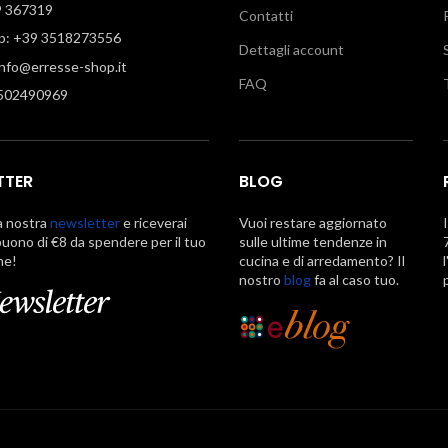
9 367319
Contatti
: +39 3518273556
Dettagli account
info@erresse-shop.it
FAQ
7502490969
TTER
BLOG
la nostra
newsletter
e riceverai
Vuoi restare aggiornato
uono di €8 da spendere per il tuo
sulle ultime tendenze in
ne!
cucina e di arredamento? Il
nostro
blog
fa al caso tuo.