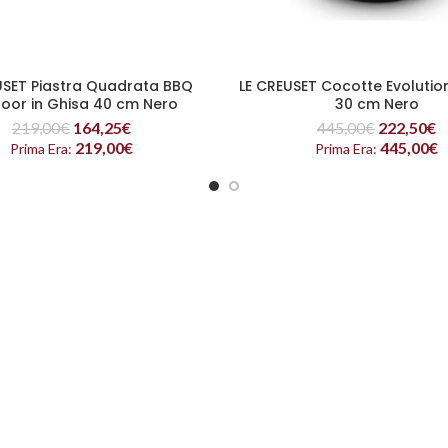
USET Piastra Quadrata BBQ
LE CREUSET Cocotte Evolution
LEGGI TUTTO
LEGGI TUTTO
oor in Ghisa 40 cm Nero
30 cm Nero
219,00
€
164,25
€
445,00
€
222,50
€
219,00
€
445,00
€
Prima Era:
Prima Era: