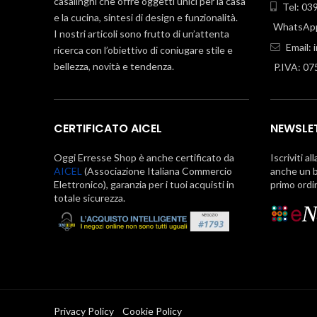
casalinghi che offre oggetti unici per la casa
Tel: 03
e la cucina, sintesi di design e funzionalità.
WhatsApp
I nostri articoli sono frutto di un’attenta
Email:
ricerca con l’obiettivo di coniugare stile e
bellezza, novità e tendenza.
P.IVA: 0
CERTIFICATO AICEL
NEWSLE
Oggi Erresse Shop è anche certificato da
Iscriviti al
AICEL
(Associazione Italiana Commercio
anche un b
Elettronico), garanzia per i tuoi acquisti in
primo ordi
totale sicurezza.
Privacy Policy
Cookie Policy