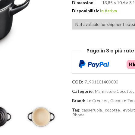
Dimensioni
13,85 × 10,6 × 8,
Disponibilità:
In Arrivo
Not available for shipment outs
Paga in 3 o più rat
COD:
71901101400000
Categorie:
Marmitte e Cocotte
,
Brand:
Le Creuset
,
Cocotte To
Tag:
casseruola
,
cocotte
,
evolut
Rhone