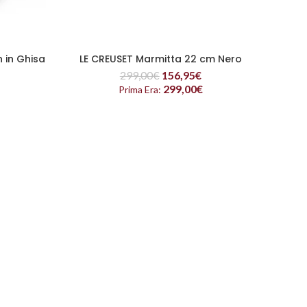
 in Ghisa
LE CREUSET Marmitta 22 cm Nero
L
LEGGI TUTTO
Evol
299,00
€
156,95
€
299,00
€
Prima Era: