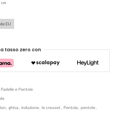
1 cm
ide EU
e
a tasso zero
con
Padelle e Pentole
nde
ion
,
ghisa
,
induzione
,
le creuset
,
Pentola
,
pentole
,