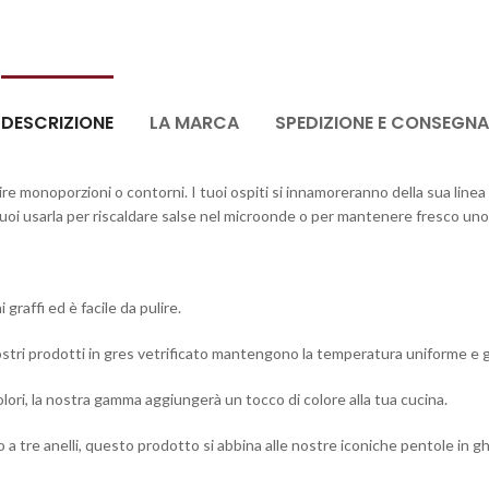
DESCRIZIONE
LA MARCA
SPEDIZIONE E CONSEGNA
re monoporzioni o contorni. I tuoi ospiti si innamoreranno della sua line
 puoi usarla per riscaldare salse nel microonde o per mantenere fresco uno 
 graffi ed è facile da pulire.
 i nostri prodotti in gres vetrificato mantengono la temperatura uniforme 
colori, la nostra gamma aggiungerà un tocco di colore alla tua cucina.
a tre anelli, questo prodotto si abbina alle nostre iconiche pentole in ghis