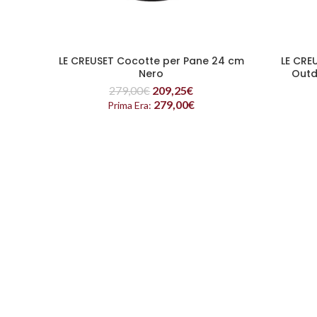
LE CREUSET Cocotte per Pane 24 cm
LE CRE
LEGGI TUTTO
Nero
Outd
279,00
€
209,25
€
279,00
€
Prima Era: