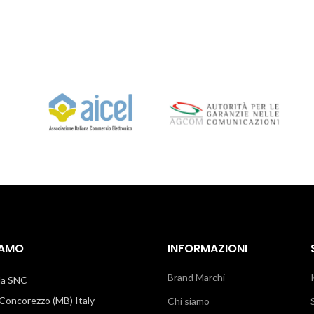
IAMO
INFORMAZIONI
Brand Marchi
illa SNC
oncorezzo (MB) Italy
Chi siamo