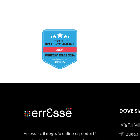
DOVE S
Via F.lli V
Erresse è il negozio online di prodotti
20863 C