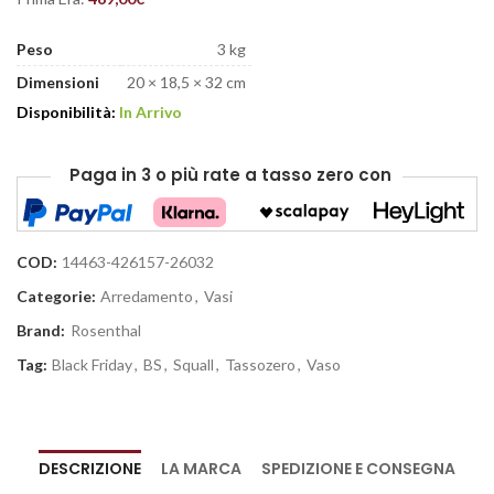
Peso
3 kg
Dimensioni
20 × 18,5 × 32 cm
Disponibilità:
In Arrivo
Paga in 3 o più rate
a tasso zero
con
COD:
14463-426157-26032
Categorie:
Arredamento
,
Vasi
Brand:
Rosenthal
Tag:
Black Friday
,
BS
,
Squall
,
Tassozero
,
Vaso
DESCRIZIONE
LA MARCA
SPEDIZIONE E CONSEGNA