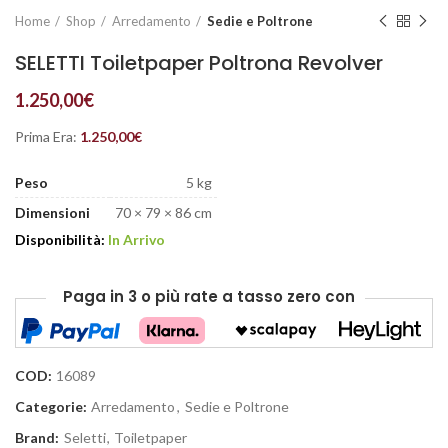
Home
Shop
Arredamento
Sedie e Poltrone
SELETTI Toiletpaper Poltrona Revolver
1.250,00
€
Prima Era:
1.250,00
€
Peso
5 kg
Dimensioni
70 × 79 × 86 cm
Disponibilità:
In Arrivo
Paga in 3 o più rate
a tasso zero
con
COD:
16089
Categorie:
Arredamento
,
Sedie e Poltrone
Brand:
Seletti
,
Toiletpaper