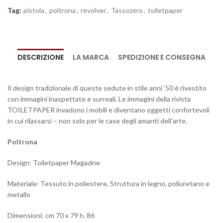
Tag:
pistola
,
poltrona
,
revolver
,
Tassozero
,
toiletpaper
DESCRIZIONE
LA MARCA
SPEDIZIONE E CONSEGNA
Il design tradizionale di queste sedute in stile anni ’50 è rivestito
con immagini inaspettate e surreali. Le immagini della rivista
TOILETPAPER invadono i mobili e diventano oggetti confortevoli
in cui rilassarsi – non solo per le case degli amanti dell’arte.
Poltrona
Design: Toiletpaper Magazine
Materiale: Tessuto in poliestere, Struttura in legno, poliuretano e
metallo
Dimensioni: cm 70 x 79 h. 86