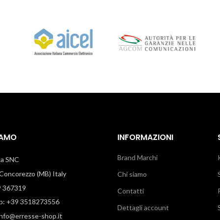
IAMO
INFORMAZIONI
Brand Marchi
illa SNC
oncorezzo (MB) Italy
Chi siamo
9 367319
Contatti
: +39 3518273556
Dettagli account
info@erresse-shop.it