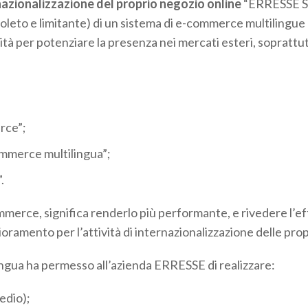
nazionalizzazione del proprio negozio online
“ERRESSE SH
soleto e limitante) di un sistema di e-commerce multilingue 
ità per potenziare la presenza nei mercati esteri, soprattu
rce”;
ommerce multilingua”;
.
ommerce, significa renderlo più performante, e rivedere l’eff
ioramento per l’attività di internazionalizzazione delle pro
ilingua ha permesso all’azienda ERRESSE di realizzare:
edio);