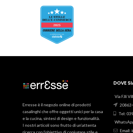
DOVE S
Via F.lli V
Erresse è il negozio online di prodotti
20863 C
casalinghi che offre oggetti unici per la casa
Tel: 03
e la cucina, sintesi di design e funzionalità.
WhatsApp
I nostri articoli sono frutto di un’attenta
Email:
ricerca con l’obiettivo di coniugare stile e