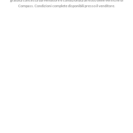
gratuita concessa dal venditore e condizionata all’esito delle verifiche di
Compass. Condizioni complete disponibili presso il venditore.