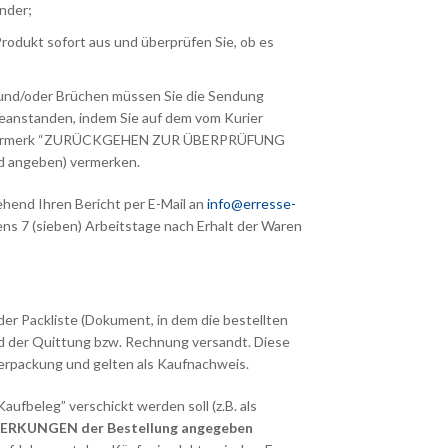
änder;
rodukt sofort aus und überprüfen Sie, ob es
 und/oder Brüchen müssen Sie die Sendung
beanstanden, indem Sie auf dem vom Kurier
n Vermerk “ZURÜCKGEHEN ZUR ÜBERPRÜFUNG
 angeben) vermerken.
hend Ihren Bericht per E-Mail an
info@erresse-
ens 7 (sieben) Arbeitstage nach Erhalt der Waren
r Packliste (Dokument, in dem die bestellten
d der Quittung bzw. Rechnung versandt. Diese
erpackung und gelten als Kaufnachweis.
ufbeleg” verschickt werden soll (z.B. als
RKUNGEN der Bestellung angegeben