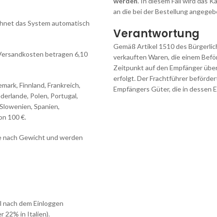
werden
. In diesem Fall wird das
an die bei der Bestellung angegeb
echnet das System automatisch
Verantwortung
Gemäß Artikel 1510 des Bürgerli
e Versandkosten betragen 6,10
verkauften Waren, die einem Befö
Zeitpunkt auf den Empfänger über
erfolgt. Der Frachtführer beförde
emark, Finnland, Frankreich,
Empfängers Güter, die in dessen 
derlande, Polen, Portugal,
Slowenien, Spanien,
on 100 €.
je nach Gewicht und werden
l nach dem Einloggen
22% in Italien).