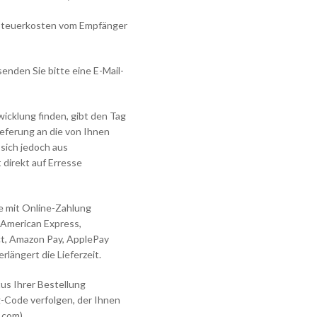
d Steuerkosten vom Empfänger
enden Sie bitte eine E-Mail-
wicklung finden, gibt den Tag
ieferung an die von Ihnen
ich jedoch aus
 direkt auf Erresse
ie mit Online-Zahlung
 American Express,
act, Amazon Pay, ApplePay
längert die Lieferzeit.
tus Ihrer Bestellung
-Code verfolgen, der Ihnen
.com)