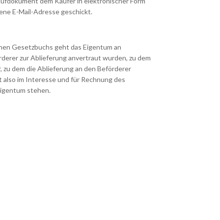
 Kaufdokument dem Käufer in elektronischer Form
ene E-Mail-Adresse geschickt.
chen Gesetzbuchs geht das Eigentum an
rderer zur Ablieferung anvertraut wurden, zu dem
, zu dem die Ablieferung an den Beförderer
rt also im Interesse und für Rechnung des
Eigentum stehen.