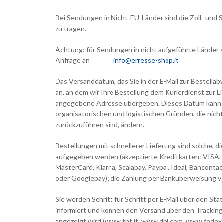
Bei Sendungen in Nicht-EU-Länder sind die Zoll- un
zu tragen.
Achtung: für Sendungen in nicht aufgeführte Länder s
Anfrage an
info@erresse-shop.it
Das Versanddatum, das Sie in der E-Mail zur Bestellab
an, an dem wir Ihre Bestellung dem Kurierdienst zur L
angegebene Adresse übergeben. Dieses Datum kann s
organisatorischen und logistischen Gründen, die nicht
zurückzuführen sind, ändern.
Bestellungen mit schnellerer Lieferung sind solche, d
aufgegeben werden (akzeptierte Kreditkarten: VISA,
MasterCard, Klarna, Scalapay, Paypal, Ideal, Bancont
oder Googlepay); die Zahlung per Banküberweisung ver
Sie werden Schritt für Schritt per E-Mail über den Sta
informiert und können den Versand über den Tracking
angezeigt wird (www.tnt.it, www.dhl.com, www.fedex