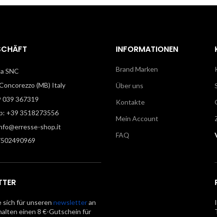
SCHÄFT
INFORMATIONEN
Brand Marken
illa SNC
oncorezzo (MB) Italy
Über uns
9 039 367319
Kontakte
: +39 3518273556
Mein Account
info@erresse-shop.it
FAQ
7502490969
TTER
 sich für unseren
newsletter
an
halten einen 8 €-Gutschein für