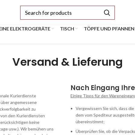
EINE ELEKTROGERÄTE
TISCH
TÖPFE UND PFANNEN
Versand & Lieferung
Nach Eingang Ihre
ionale Kurierdienste
Einige Tipps für den Wareneingan
nd über angemessene
Vergewissern Sie sich, dass die
ckverfolgbarkeit zu
dem vom Spediteur ausgestell
e von den Kurierdiensten
übereinstimmt;
erücksichtigen keine
rtage usw.). Wir bemühen uns
Überprüfen Sie, ob die Verpacku