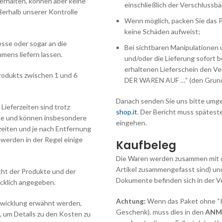
 erhalten, können aber keine
einschließlich der Verschlussb
ßerhalb unserer Kontrolle
Wenn möglich, packen Sie das P
keine Schäden aufweist;
esse oder sogar an die
Bei sichtbaren Manipulationen
mens liefern lassen.
und/oder die Lieferung sofort 
erhaltenen Lieferschein de
 Produkts zwischen 1 und 6
DER WAREN AUF …” (den Grund
Danach senden Sie uns bitte umge
ieferzeiten sind trotz
shop.it
. Der Bericht muss spätest
rte und können insbesondere
eingehen.
zeiten und je nach Entfernung
 werden in der Regel einige
Kaufbeleg
Die Waren werden zusammen mit de
Artikel zusammengefasst sind) un
cht der Produkte und der
Dokumente befinden sich in der V
ücklich angegeben.
Achtung:
Wenn das Paket ohne “Ka
abwicklung erwähnt werden,
Geschenk), muss dies in den
ANME
, um Details zu den Kosten zu