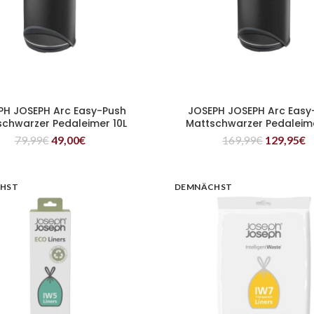
PH JOSEPH Arc Easy-Push
JOSEPH JOSEPH Arc Easy
WEITERLESEN
WEITERLESEN
schwarzer Pedaleimer 10L
Mattschwarzer Pedaleim
79,99
€
49,00
€
169,99
€
129,95
€
HST
DEMNÄCHST