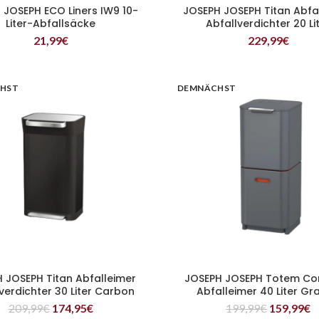
 JOSEPH ECO Liners IW9 10-
JOSEPH JOSEPH Titan Abfa
WEITERLESEN
WEITERLESEN
Liter-Abfallsäcke
Abfallverdichter 20 Li
21,99
€
229,99
€
HST
DEMNÄCHST
 JOSEPH Titan Abfalleimer
JOSEPH JOSEPH Totem C
WEITERLESEN
WEITERLESEN
verdichter 30 Liter Carbon
Abfalleimer 40 Liter Gr
Black
209,99
€
174,95
€
199,99
€
159,99
€