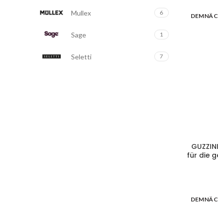
Mullex
6
DEMNÄC
Sage
1
Seletti
7
GUZZINI
für die 
DEMNÄC