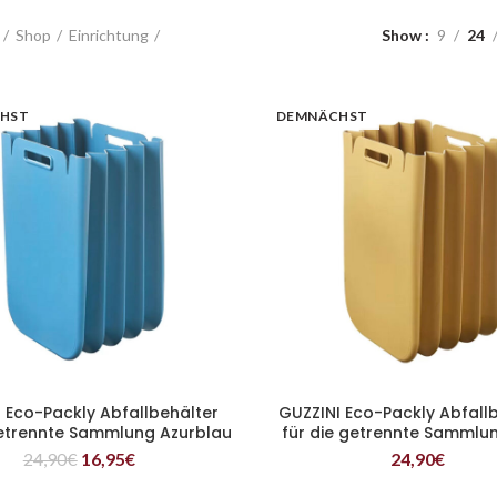
Shop
Einrichtung
Show
9
24
HST
DEMNÄCHST
 Eco-Packly Abfallbehälter
GUZZINI Eco-Packly Abfall
WEITERLESEN
WEITERLESEN
getrennte Sammlung Azurblau
für die getrennte Sammlu
24,90
€
16,95
€
24,90
€