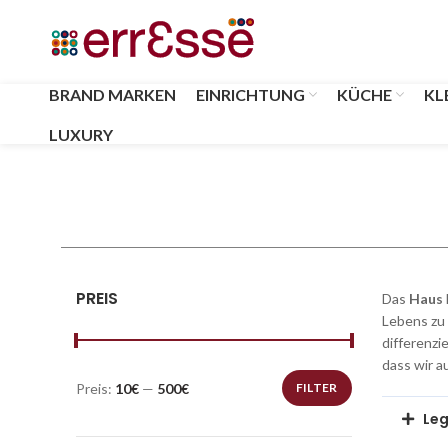
BRAND MARKEN
EINRICHTUNG
KÜCHE
KL
LUXURY
PREIS
Das
Haus
Lebens zu 
differenzi
dass wir a
Preis:
10€
—
500€
FILTER
Leg