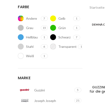
FARBE
Startseite
Andere
Gelb
7
1
DEMNÄC
Grau
Grün
15
1
Hellblau
Schwarz
1
7
Stahl
Transparent
6
1
Weiß
1
MARKE
GUZZINI
Guzzini
5
für die 
Joseph Joseph
21