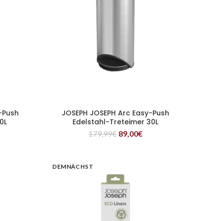
-Push
JOSEPH JOSEPH Arc Easy-Push
WEITERLESEN
0L
Edelstahl-Treteimer 30L
179,99
€
89,00
€
DEMNÄCHST