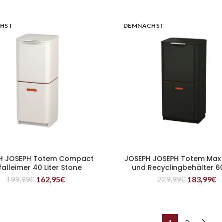
HST
DEMNÄCHST
H JOSEPH Totem Compact
JOSEPH JOSEPH Totem Max 
WEITERLESEN
WEITERLESEN
alleimer 40 Liter Stone
und Recyclingbehälter 60
Schwarz
199,99
€
162,95
€
229,99
€
183,99
€