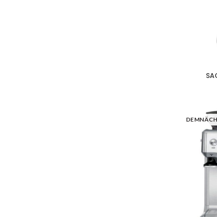
SA
DEMNÄC