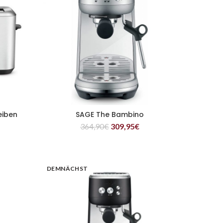
eiben
SAGE The Bambino
WEITERLESEN
364,90
€
309,95
€
DEMNÄCHST