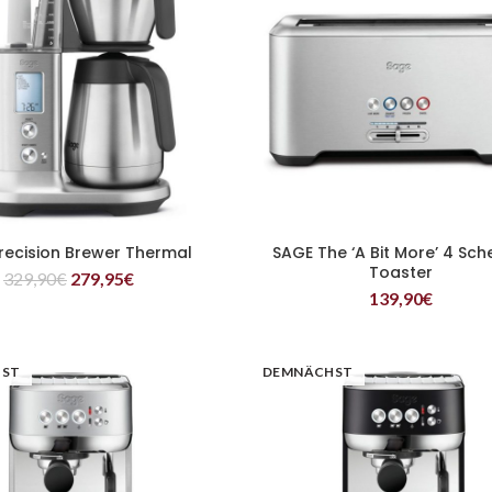
recision Brewer Thermal
SAGE The ‘A Bit More’ 4 Sch
WEITERLESEN
WEITERLESEN
Toaster
329,90
€
279,95
€
139,90
€
HST
DEMNÄCHST