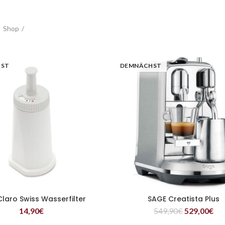
Shop
HST
DEMNÄCHST
laro Swiss Wasserfilter
SAGE Creatista Plus
WEITERLESEN
WEITERLESEN
14,90
€
549,90
€
529,00
€