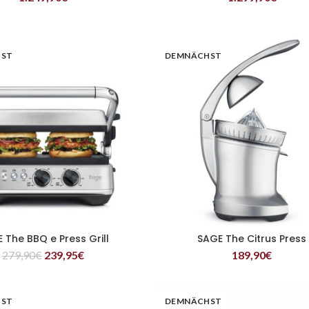
HST
DEMNÄCHST
 The BBQ e Press Grill
SAGE The Citrus Press
WEITERLESEN
WEITERLESEN
279,90
€
239,95
€
189,90
€
HST
DEMNÄCHST