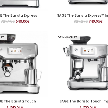
E The Barista Express
SAGE The Barista Express™ I
WEITERLESEN
WEITERLESEN
729,90
€
640,00
€
829,29
€
749,95
€
HST
DEMNÄCHST
E The Barista Touch
SAGE The Barista Touch Im
WEITERLESEN
WEITERLESEN
1.249,90
€
1.299,90
€