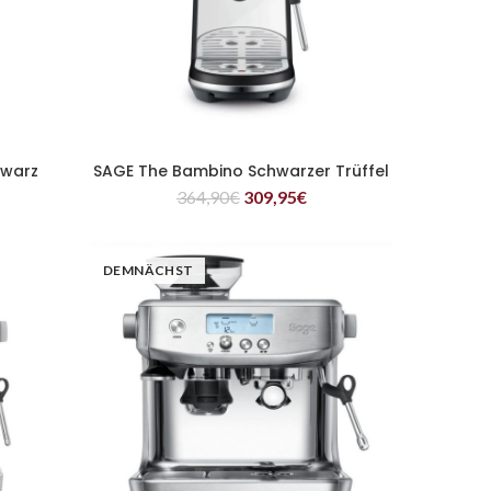
hwarz
SAGE The Bambino Schwarzer Trüffel
WEITERLESEN
364,90
€
309,95
€
DEMNÄCHST