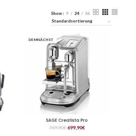
Show
9
24
36
DEMNÄCHST
SAGE Creatista Pro
WEITERLESEN
749,90
€
699,90
€