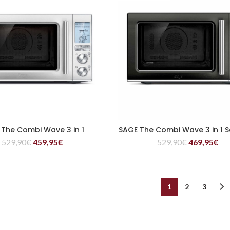
 The Combi Wave 3 in 1
SAGE The Combi Wave 3 in 1 
WEITERLESEN
WEITERLESEN
529,90
€
459,95
€
529,90
€
469,95
€
1
2
3