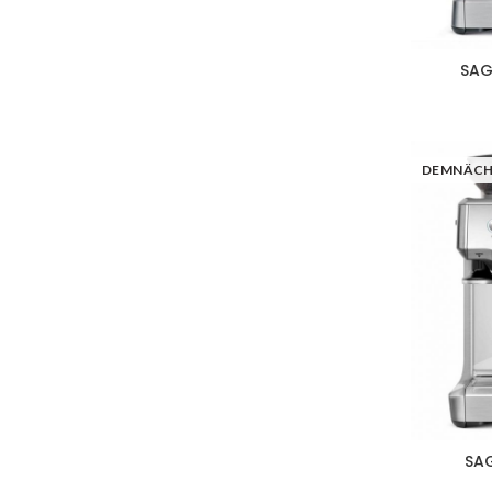
SAG
DEMNÄC
SAG