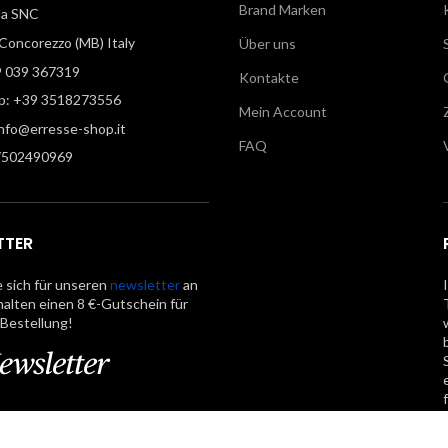
Brand Marken
illa SNC
oncorezzo (MB) Italy
Über uns
9 039 367319
Kontakte
: +39 3518273556
Mein Account
info@erresse-shop.it
FAQ
7502490969
TTER
 sich für unseren
newsletter
an
halten einen 8 €-Gutschein für
 Bestellung!