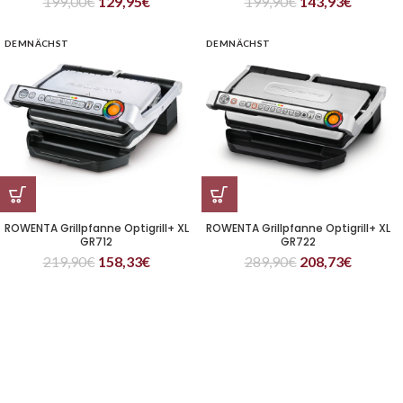
199,00
€
129,95
€
199,90
€
143,93
€
DEMNÄCHST
DEMNÄCHST
ROWENTA Grillpfanne Optigrill+ XL
ROWENTA Grillpfanne Optigrill+ XL
GR712
GR722
219,90
€
158,33
€
289,90
€
208,73
€