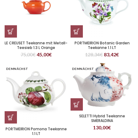
LE CREUSET Teekanne mit Metall-
PORTMEIRION Botanic Garden
Teesieb 1.3 L Orange
Teekanne 1.1 LT
75,00
€
45,00
€
128,34
€
83,42
€
DEMNÄCHST
DEMNÄCHST
SELETTI Hybrid Teekanne
SMERALDINA
130,00
€
PORTMEIRION Pomona Teekanne
1.1 LT