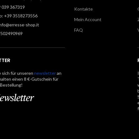
9 039 367319
Kontakte
: +39 3518273556
Mein Account
info@erresse-shop.it
FAQ
7502490969
TTER
 sich für unseren
newsletter
an
halten einen 8 €-Gutschein für
 Bestellung!