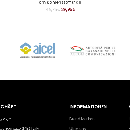
cm Kohlenstoffstahl
46,75
€
29,95
€
SCHÄFT
INFORMATIONEN
Brand Marken
illa SNC
oncorezzo (MB) Italy
Über uns