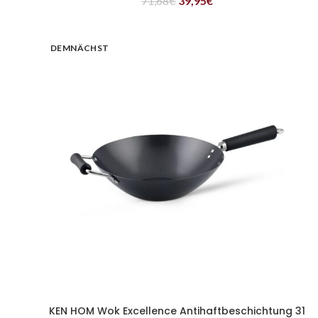
71,68
€
39,95
€
DEMNÄCHST
KEN HOM Wok Excellence Antihaftbeschichtung 31
WEITERLESEN