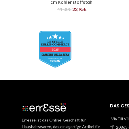
cm Kohlenstoffstahl
41,00
€
22,95
€
DAS GE
Via F.lli V
Erresse ist das Online-Geschäft für
Haushaltswaren, das einzigartige Artikel für
20863 C