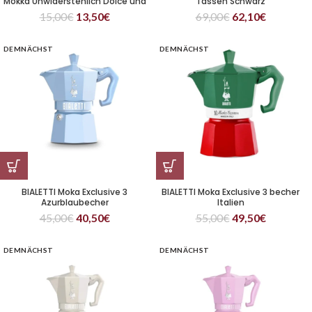
Mokka Unwiderstehlich Dolce und
Tassen Schwarz
Gabbana
15,00
€
13,50
€
69,00
€
62,10
€
DEMNÄCHST
DEMNÄCHST
BIALETTI Moka Exclusive 3
BIALETTI Moka Exclusive 3 becher
Azurblaubecher
Italien
45,00
€
40,50
€
55,00
€
49,50
€
DEMNÄCHST
DEMNÄCHST