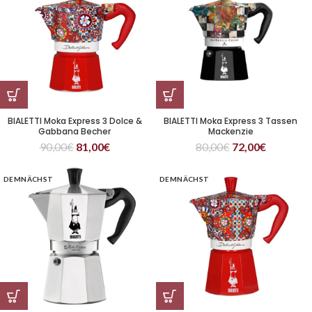
BIALETTI Moka Express 3 Dolce &
BIALETTI Moka Express 3 Tassen
Gabbana Becher
Mackenzie
90,00
€
81,00
€
80,00
€
72,00
€
DEMNÄCHST
DEMNÄCHST