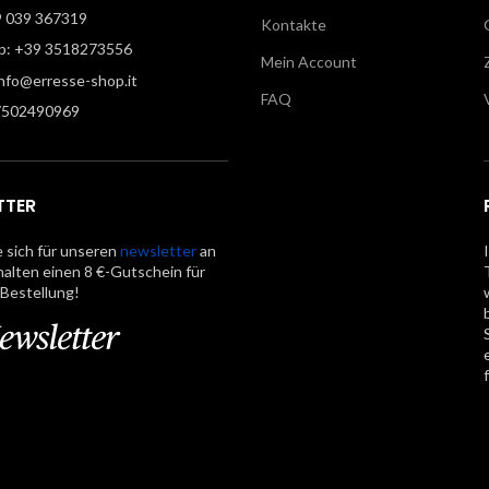
9 039 367319
Kontakte
: +39 3518273556
Mein Account
info@erresse-shop.it
FAQ
7502490969
TTER
 sich für unseren
newsletter
an
halten einen 8 €-Gutschein für
 Bestellung!