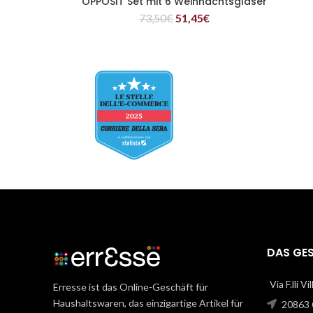
OPPOSIT Set mit 6 Weihnachtsgläser
WEITERLESEN
73,50
€
51,45
€
DAS GE
Via F.lli V
Erresse ist das Online-Geschäft für
Haushaltswaren, das einzigartige Artikel für
20863 C