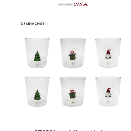
24,50
€
19,95
€
DEMNÄCHST