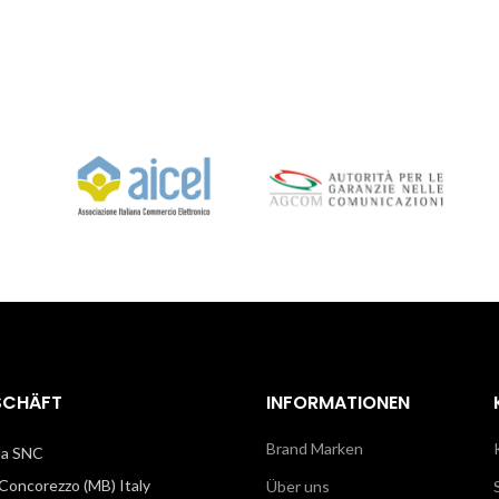
SCHÄFT
INFORMATIONEN
Brand Marken
illa SNC
oncorezzo (MB) Italy
Über uns