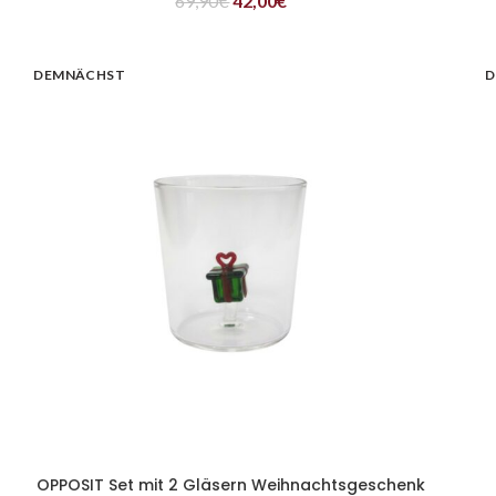
69,90
€
42,00
€
DEMNÄCHST
D
OPPOSIT Set mit 2 Gläsern Weihnachtsgeschenk
WEITERLESEN