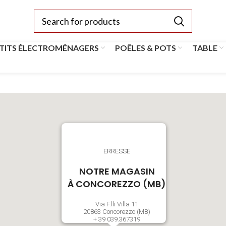
TITS ÉLECTROMÉNAGERS
POÊLES & POTS
TABLE
ERRESSE
NOTRE MAGASIN
À CONCOREZZO (MB)
Via F.lli Villa 11
20863 Concorezzo (MB)
+ 39 039.367319