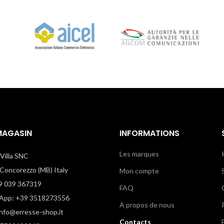
MAGASIN
INFORMATIONS
Les marques
i Villa SNC
oncorezzo (MB) Italy
Mon compte
9 039 367319
FAQ
pp: +39 3518273556
A propos de nous
info@erresse-shop.it
Contacts