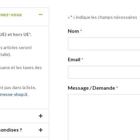
ouvez-vous
«
» indique les champs nécessaires
*
Nom
*
UE) et hors UE*.
s articles seront
alie).
Email
*
douane et les taxes des
t pas dans la liste,
Message / Demande
*
rresse-shop.it
.
handises ?