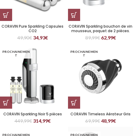
CORAVIN Pure Sparkling Capsules
CORAVIN Sparkling bouchon de vin
CO2
mousseux, paquet de 2 pièces.
49,90
€
34,93
€
89,99
€
62,99
€
PROCHAINEMEN
PROCHAINEMEN
T
T
CORAVIN Sparkling Noir 5 pièces
CORAVIN Timeless Aérateur Gris
449,99
€
314,99
€
69,99
€
48,99
€
PROCHAINEMEN
PROCHAINEMEN