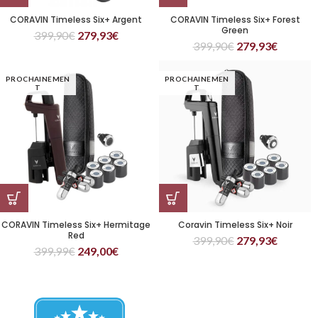
CORAVIN Timeless Six+ Argent
CORAVIN Timeless Six+ Forest
Green
399,90
€
279,93
€
399,90
€
279,93
€
PROCHAINEMEN
PROCHAINEMEN
T
T
CORAVIN Timeless Six+ Hermitage
Coravin Timeless Six+ Noir
Red
399,90
€
279,93
€
399,99
€
249,00
€