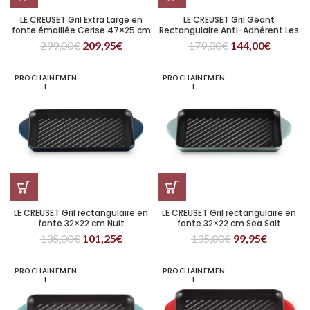
LE CREUSET Gril Extra Large en
LE CREUSET Gril Géant
fonte émaillée Cerise 47×25 cm
Rectangulaire Anti-Adhérent Les
Forgées 35 x 25 cm
299,00
€
209,95
€
179,00
€
144,00
€
PROCHAINEMEN
PROCHAINEMEN
T
T
LE CREUSET Gril rectangulaire en
LE CREUSET Gril rectangulaire en
fonte 32×22 cm Nuit
fonte 32×22 cm Sea Salt
135,00
€
101,25
€
135,00
€
99,95
€
PROCHAINEMEN
PROCHAINEMEN
T
T