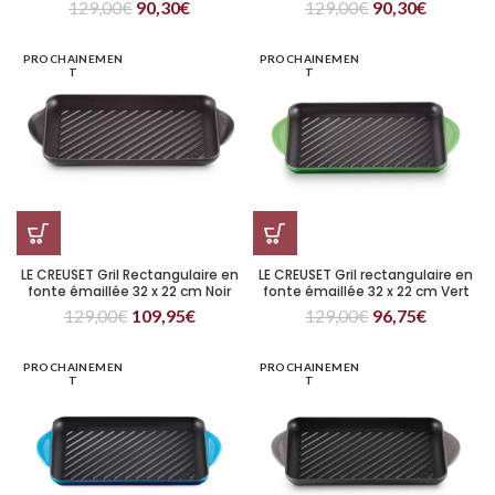
129,00
€
90,30
€
129,00
€
90,30
€
PROCHAINEMEN
PROCHAINEMEN
T
T
LE CREUSET Gril Rectangulaire en
LE CREUSET Gril rectangulaire en
fonte émaillée 32 x 22 cm Noir
fonte émaillée 32 x 22 cm Vert
Mat
129,00
€
109,95
€
129,00
€
96,75
€
PROCHAINEMEN
PROCHAINEMEN
T
T