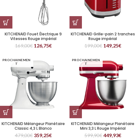
KITCHENAID Fouet Électrique 9
KITCHENAID Grille-pain 2 tranches
Vitesses Rouge impérial
Rouge impérial
169,00
€
126,75
€
199,00
€
149,25
€
PROCHAINEMEN
PROCHAINEMEN
T
T
KITCHENAID Mélangeur Planétaire
KITCHENAID Mélangeur Planétaire
Classic 4,3 L Blanco
Mini 3,3 L Rouge Impérial
479,00
€
359,25
€
599,90
€
449,93
€