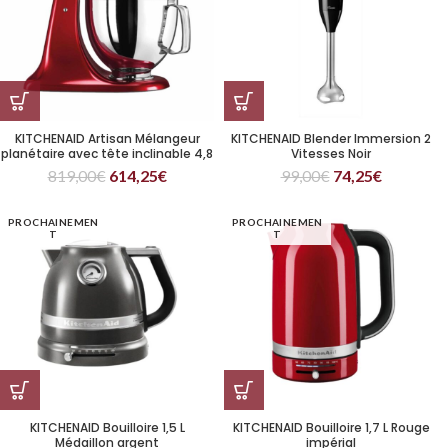
KITCHENAID Artisan Mélangeur
KITCHENAID Blender Immersion 2
planétaire avec tête inclinable 4,8
Vitesses Noir
L Rouge pomme
819,00
€
614,25
€
99,00
€
74,25
€
PROCHAINEMEN
PROCHAINEMEN
T
T
KITCHENAID Bouilloire 1,5 L
KITCHENAID Bouilloire 1,7 L Rouge
Médaillon argent
impérial