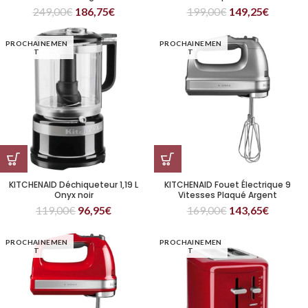
249,00
€
186,75
€
199,00
€
149,25
€
PROCHAINEMEN
PROCHAINEMEN
T
T
KITCHENAID Déchiqueteur 1,19 L
KITCHENAID Fouet Électrique 9
Onyx noir
Vitesses Plaqué Argent
119,00
€
96,95
€
169,00
€
143,65
€
PROCHAINEMEN
PROCHAINEMEN
T
T