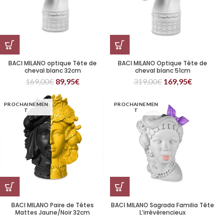
BACI MILANO optique Tête de
BACI MILANO Optique Tête de
cheval blanc 32cm
cheval blanc 51cm
169,00
€
89,95
€
319,00
€
169,95
€
PROCHAINEMEN
PROCHAINEMEN
T
T
BACI MILANO Paire de Têtes
BACI MILANO Sagrada Familia Tête
Mattes Jaune/Noir 32cm
L’irrévérencieux