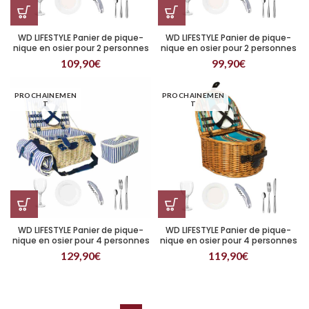
WD LIFESTYLE Panier de pique-
WD LIFESTYLE Panier de pique-
nique en osier pour 2 personnes
nique en osier pour 2 personnes
Blanc
Miel
109,90
€
99,90
€
PROCHAINEMEN
PROCHAINEMEN
T
T
WD LIFESTYLE Panier de pique-
WD LIFESTYLE Panier de pique-
nique en osier pour 4 personnes
nique en osier pour 4 personnes
Blanc
Miel
129,90
€
119,90
€