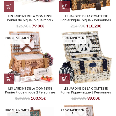
LES JARDINS DE LA COMTESSE
LES JARDINS DE LA COMTESSE
Panier de pique-nique rond 2
Panier Pique-nique 2 Personnes
Personnes Tuileries
Champs Elysées
126,98
€
79,00
€
214,90
€
118,20
€
PROCHAINEMEN
PROCHAINEMEN
T
T
LES JARDINS DE LA COMTESSE
LES JARDINS DE LA COMTESSE
Panier Pique-nique 2 Personnes
Panier Pique-nique 2 Personnes
Concorde
Marine
129,00
€
103,95
€
129,00
€
89,00
€
PROCHAINEMEN
PROCHAINEMEN
T
T