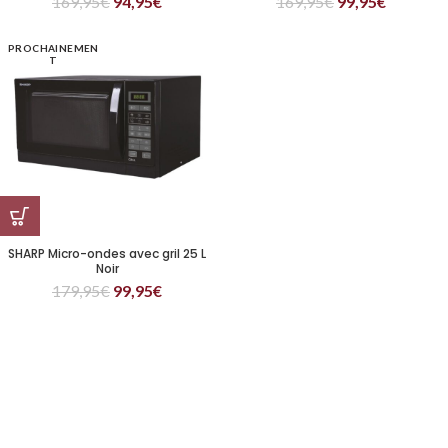
169,95
€
94,95
€
169,95
€
99,95
€
PROCHAINEMEN
T
SHARP Micro-ondes avec gril 25 L
Noir
179,95
€
99,95
€