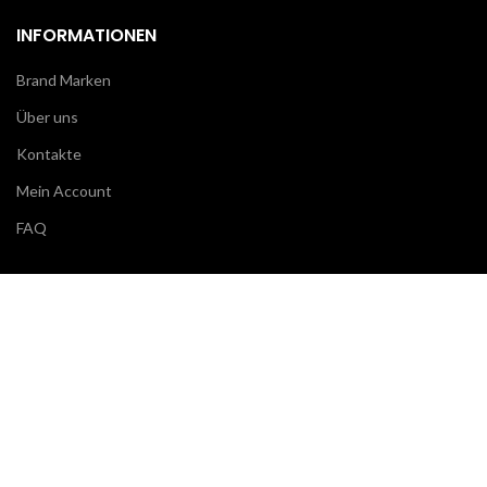
INFORMATIONEN
Brand Marken
Über uns
Kontakte
Mein Account
FAQ
KUNDENBETREUUNG
Klarna
Scalapay
Geschäftsbedingungen
Zahlungen
Versand & Lieferung