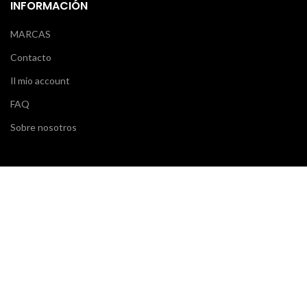
INFORMACIÓN
MARCAS
Contacto
Il mio account
FAQ
Sobre nosotros
SERVICIO AL CLIENTE
Klarna
Scalapay
Términos y condiciones
Pagos