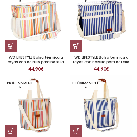
E
E
WD LIFESTYLE Bolsa térmica a
WD LIFESTYLE Bolsa térmica a
rayas con bolsillo para botella
rayas con bolsillo para botella
Amarillo
Azul
44,90
€
44,90
€
PRÓXIMAMENT
PRÓXIMAMENT
E
E