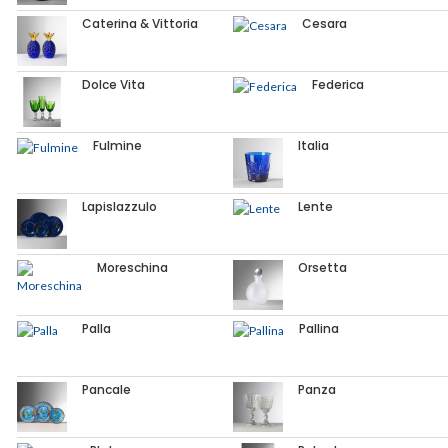
Caterina & Vittoria
Cesara
Dolce Vita
Federica
Fulmine
Italia
Lapislazzulo
Lente
Moreschina
Orsetta
Palla
Pallina
Pancale
Panza