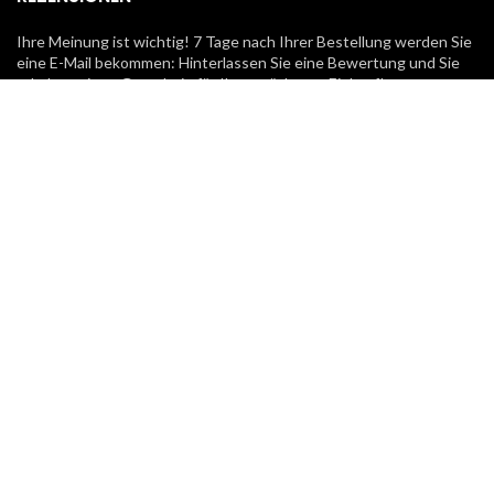
Ihre Meinung ist wichtig! 7 Tage nach Ihrer Bestellung werden Sie
eine E-Mail bekommen: Hinterlassen Sie eine Bewertung und Sie
erhalten einen Gutschein für Ihren nächsten Einkauf!
UNSERE KURIERE