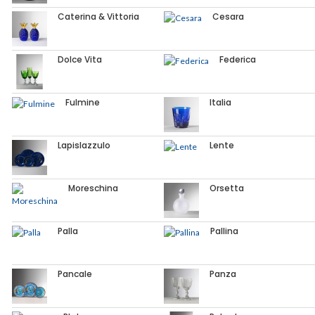
Caterina & Vittoria
Cesara
Dolce Vita
Federica
Fulmine
Italia
Lapislazzulo
Lente
Moreschina
Orsetta
Palla
Pallina
Pancale
Panza