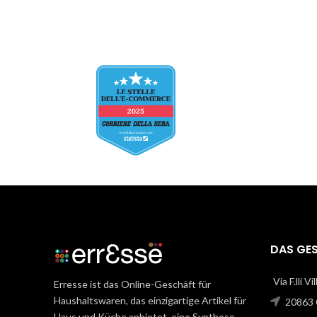
DAS GE
Via F.lli V
Erresse ist das Online-Geschäft für
Haushaltswaren, das einzigartige Artikel für
20863 C
Haus und Küche anbietet, eine Synthese