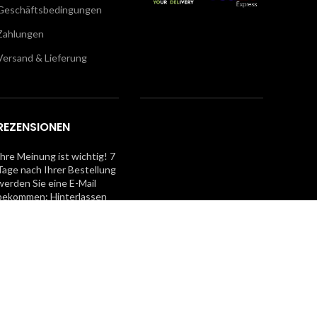
Geschäftsbedingungen
Zahlungen
Versand & Lieferung
REZENSIONEN
Ihre Meinung ist wichtig! 7
Tage nach Ihrer Bestellung
werden Sie eine E-Mail
bekommen: Hinterlassen
Sie eine Bewertung und Sie
erhalten einen Gutschein
für Ihren nächsten Einkauf!