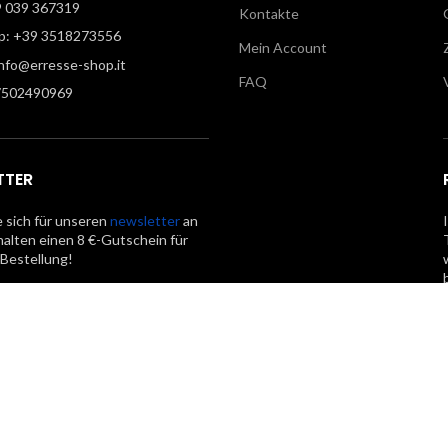
9 039 367319
Kontakte
: +39 3518273556
Mein Account
info@erresse-shop.it
FAQ
7502490969
TTER
 sich für unseren
newsletter
an
halten einen 8 €-Gutschein für
 Bestellung!