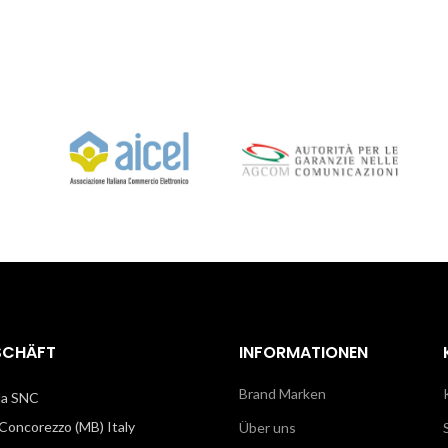
SCHÄFT
INFORMATIONEN
Brand Marken
illa SNC
oncorezzo (MB) Italy
Über uns