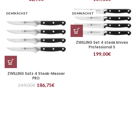
DEMNÄCHST
DEMNÄCHST
ZWILLING Set 4 steak knives
Professional S
199,00
€
ZWILLING Satz 4 Steak-Messer
PRO
249,00
€
186,75
€