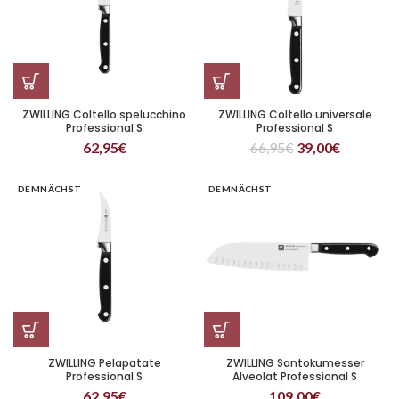
ZWILLING Coltello spelucchino
ZWILLING Coltello universale
Professional S
Professional S
62,95
€
66,95
€
39,00
€
DEMNÄCHST
DEMNÄCHST
ZWILLING Pelapatate
ZWILLING Santokumesser
Professional S
Alveolat Professional S
62,95
€
109,00
€