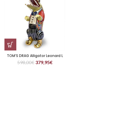
TOM’S DRAG Alligator Leonard L
598,00
€
379,95
€