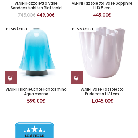
VENINI Fazzoletto Vase
VENINI Fazzoletto Vase Sapphire
Sandgestrahltes Blattgold
H 13.5 cm
Kristall H 13.5 cm
745,00
€
449,00
€
445,00
€
DEMNÄCHST
DEMNÄCHST
VENINI Tischleuchte Fantasmino
VENINI Vase Fazzoletto
Aqua marina
Puderrosa H 31 cm
590,00
€
1.045,00
€