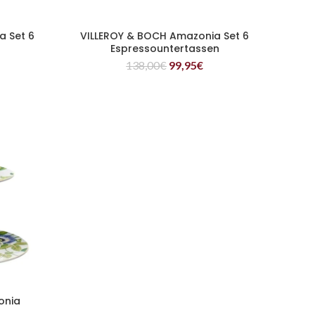
a Set 6
VILLEROY & BOCH Amazonia Set 6
WEITERLESEN
Espressountertassen
138,00
€
99,95
€
onia