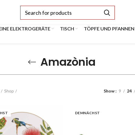
EINE ELEKTROGERÄTE
TISCH
TÖPFE UND PFANNEN
Amazònia
Shop
Show
9
24
HST
DEMNÄCHST