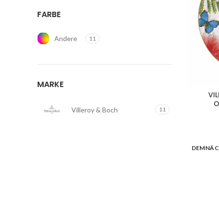
FARBE
Andere
11
MARKE
VI
O
Villeroy & Boch
11
DEMNÄC