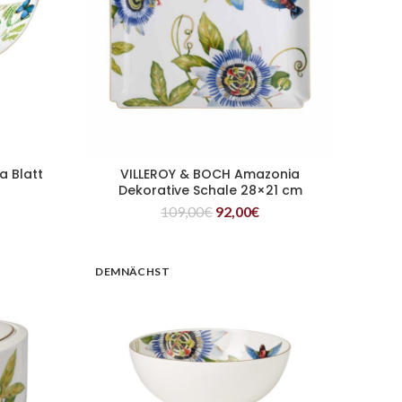
a Blatt
VILLEROY & BOCH Amazonia
WEITERLESEN
Dekorative Schale 28×21 cm
109,00
€
92,00
€
DEMNÄCHST