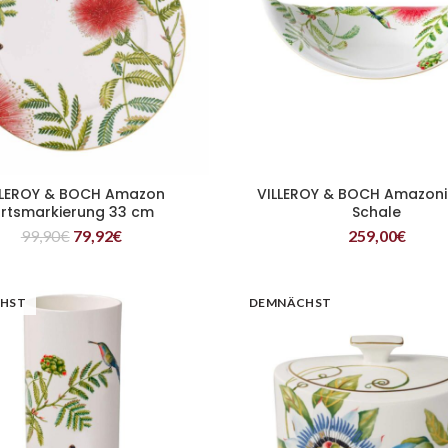
LLEROY & BOCH Amazon
VILLEROY & BOCH Amazoni
WEITERLESEN
WEITERLESEN
rtsmarkierung 33 cm
Schale
99,90
€
79,92
€
259,00
€
HST
DEMNÄCHST