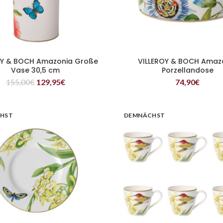
OY & BOCH Amazonia Große
VILLEROY & BOCH Amaz
WEITERLESEN
WEITERLESEN
Vase 30,5 cm
Porzellandose
155,00
€
129,95
€
74,90
€
HST
DEMNÄCHST