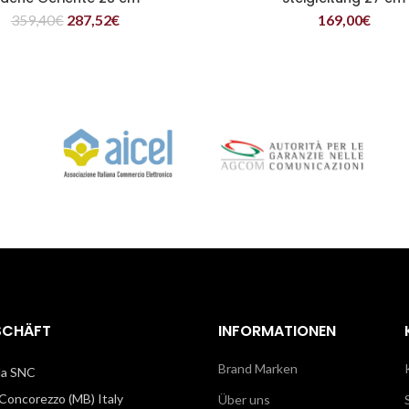
359,40
€
287,52
€
169,00
€
SCHÄFT
INFORMATIONEN
Brand Marken
illa SNC
oncorezzo (MB) Italy
Über uns