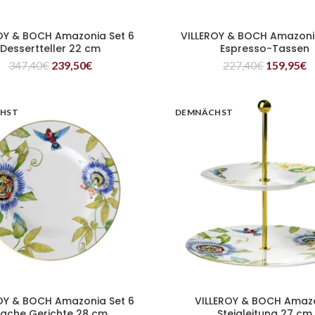
OY & BOCH Amazonia Set 6
VILLEROY & BOCH Amazoni
WEITERLESEN
WEITERLESEN
Dessertteller 22 cm
Espresso-Tassen
347,40
€
239,50
€
227,40
€
159,95
€
HST
DEMNÄCHST
OY & BOCH Amazonia Set 6
VILLEROY & BOCH Amaz
WEITERLESEN
WEITERLESEN
lache Gerichte 28 cm
Steigleitung 27 cm