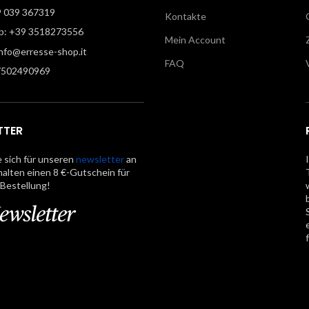
9 039 367319
Kontakte
: +39 3518273556
Mein Account
info@erresse-shop.it
FAQ
7502490969
TTER
 sich für unseren
newsletter
an
halten einen 8 €-Gutschein für
 Bestellung!