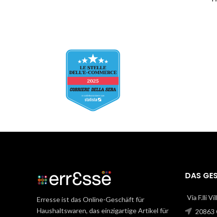
DAS GE
Via F.lli V
Erresse ist das Online-Geschäft für
Haushaltswaren, das einzigartige Artikel für
20863 C