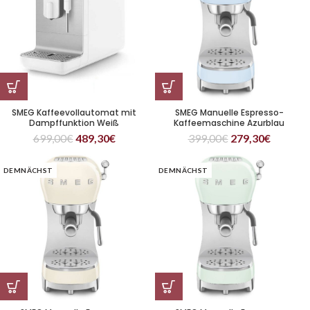
SMEG Kaffeevollautomat mit
SMEG Manuelle Espresso-
Dampffunktion Weiß
Kaffeemaschine Azurblau
699,00
€
489,30
€
399,00
€
279,30
€
DEMNÄCHST
DEMNÄCHST