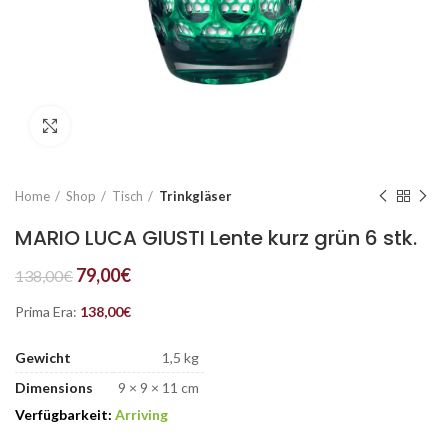
Click to enlarge
Home
Shop
Tisch
Trinkgläser
MARIO LUCA GIUSTI Lente kurz grün 6 stk.
79,00
€
138,00
€
Prima Era:
138,00
€
Gewicht
1,5 kg
Dimensions
9 × 9 × 11 cm
Verfügbarkeit:
Arriving