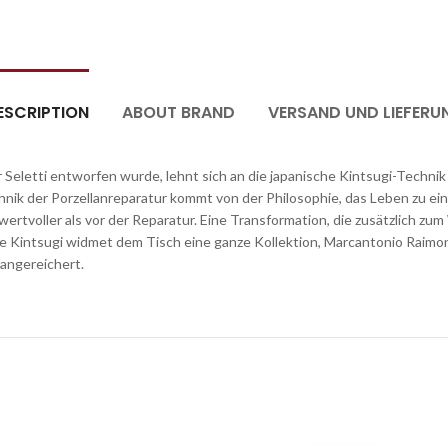
ESCRIPTION
ABOUT BRAND
VERSAND UND LIEFERU
r Seletti entworfen wurde, lehnt sich an die japanische Kintsugi-Technik
nik der Porzellanreparatur kommt von der Philosophie, das Leben zu e
ertvoller als vor der Reparatur. Eine Transformation, die zusätzlich z
ie Kintsugi widmet dem Tisch eine ganze Kollektion, Marcantonio Raimond
 angereichert.