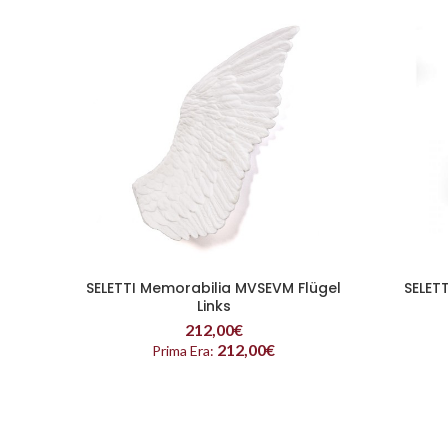
SELETTI Memorabilia MVSEVM Flügel
SELET
READ MORE
Links
212,00
€
212,00
€
Prima Era: