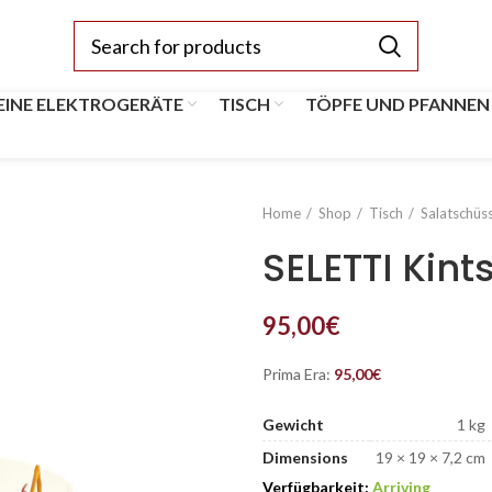
EINE ELEKTROGERÄTE
TISCH
TÖPFE UND PFANNEN
Home
Shop
Tisch
Salatschüs
SELETTI Kint
95,00
€
Prima Era:
95,00
€
Gewicht
1 kg
Dimensions
19 × 19 × 7,2 cm
Verfügbarkeit:
Arriving