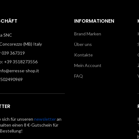
SCHÄFT
INFORMATIONEN
Brand Marken
illa SNC
oncorezzo (MB) Italy
Über uns
9 039 367319
Kontakte
: +39 3518273556
Mein Account
info@erresse-shop.it
FAQ
7502490969
TTER
 sich für unseren
newsletter
an
halten einen 8 €-Gutschein für
 Bestellung!