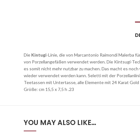
D
Die
Kintugi
-Linie, die von Marcantonio Raimondi Malerba fü
von Porzellangefäßen verwendet werden. Die Kintsugi-Tech
es somit nicht mehr nutzbar zu machen. Das macht es noch w
wieder verwendet werden kann. Seletti mit der Porzellanlin
Teetassen mit Untertasse, alle Elemente mit 24 Karat Gold
Größe: cm 15,5 x 7,5 h .23
YOU MAY ALSO LIKE…