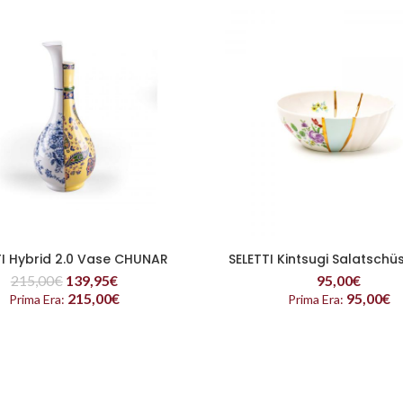
TI Hybrid 2.0 Vase CHUNAR
SELETTI Kintsugi Salatschü
READ MORE
READ MORE
215,00
€
139,95
€
95,00
€
215,00
€
95,00
€
Prima Era:
Prima Era: