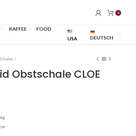
0
KAFFEE
FOOD
DEUTSCH
USA
Schalen
rid Obstschale CLOE
 kg
 cm