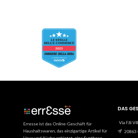
DAS GE
Via F.lli V
Erresse ist das Online-Geschäft für
Haushaltswaren, das einzigartige Artikel für
20863 C
Haus und Küche anbietet, eine Synthese