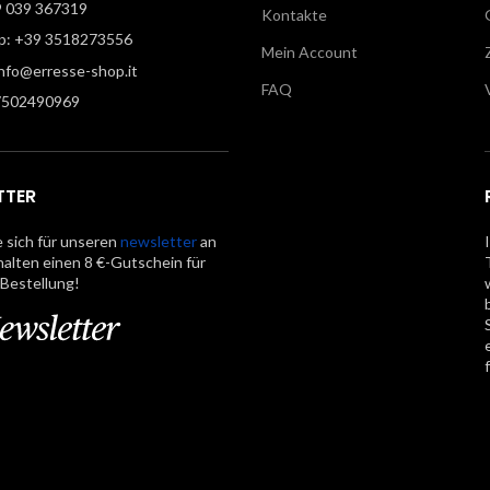
9 039 367319
Kontakte
: +39 3518273556
Mein Account
info@erresse-shop.it
FAQ
7502490969
TTER
 sich für unseren
newsletter
an
halten einen 8 €-Gutschein für
 Bestellung!