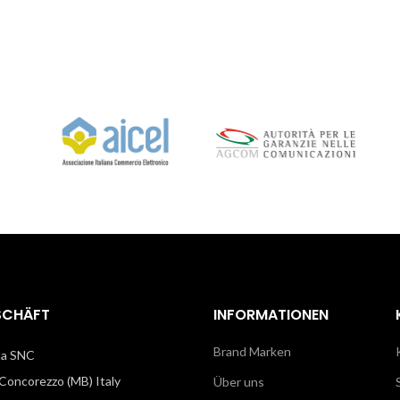
SCHÄFT
INFORMATIONEN
Brand Marken
illa SNC
oncorezzo (MB) Italy
Über uns