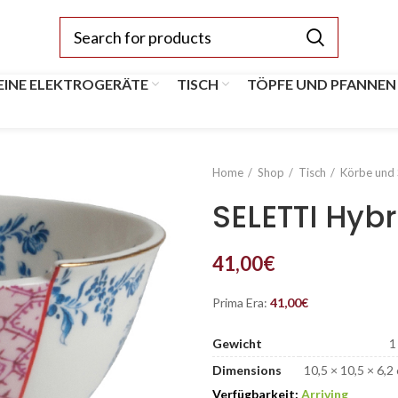
EINE ELEKTROGERÄTE
TISCH
TÖPFE UND PFANNEN
Home
Shop
Tisch
Körbe und 
SELETTI Hyb
41,00
€
Prima Era:
41,00
€
Gewicht
1
Dimensions
10,5 × 10,5 × 6,2
Verfügbarkeit:
Arriving