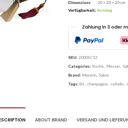
Dimensions
20 × 20 × 20 cm
Verfügbarkeit:
Arriving
Zahlung in 3 oder m
SKU:
2000SC12
Categories:
Küche
,
Messer
,
Sä
Brand:
Maserin
,
Säbel
Tags:
BS
,
champagne
,
coltello
,
ESCRIPTION
ABOUT BRAND
VERSAND UND LIEFERU