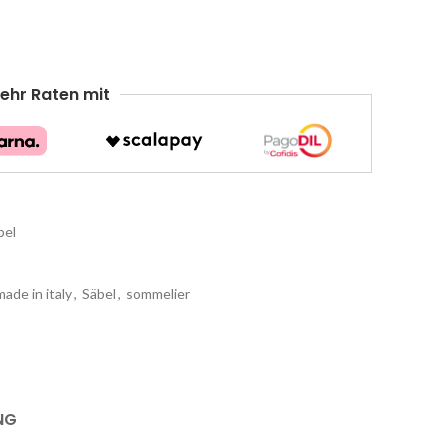
ehr Raten mit
bel
made in italy
,
Säbel
,
sommelier
NG