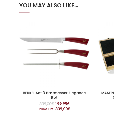
YOU MAY ALSO LIKE…
BERKEL Set 3 Bratmesser Elegance
MASER
READ MORE
Rot
339,00
€
199,95
€
339,00
€
Prima Era: