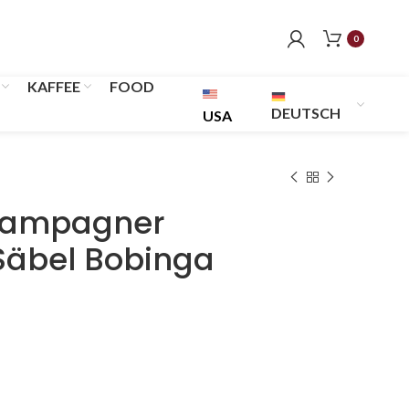
0
KAFFEE
FOOD
DEUTSCH
USA
hampagner
Säbel Bobinga