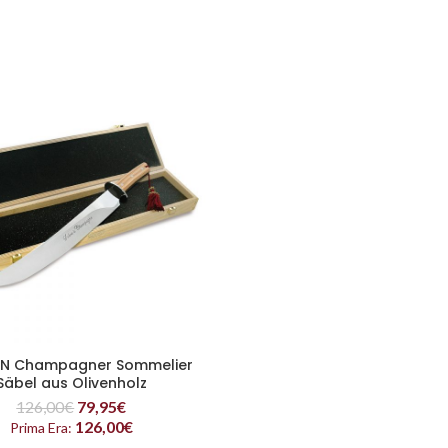
IN Champagner Sommelier
READ MORE
Säbel aus Olivenholz
126,00
€
79,95
€
126,00
€
Prima Era: