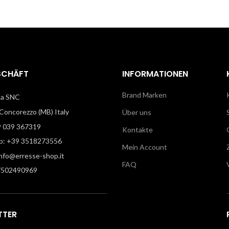
SCHÄFT
INFORMATIONEN
Brand Marken
illa SNC
oncorezzo (MB) Italy
Über uns
9 039 367319
Kontakte
: +39 3518273556
Mein Account
info@erresse-shop.it
FAQ
7502490969
TTER