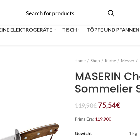
EINE ELEKTROGERÄTE
TISCH
TÖPFE UND PFANNEN
Home
Shop
Küche
Messer
MASERIN C
Sommelier 
75,54
€
119,90
€
Prima Era:
119,90
€
Gewicht
1 kg