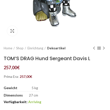
Click to enlarge
Home
Shop
Einrichtung
Dekoartikel
TOM’S DRAG Hund Sergeant Davis L
257,00
€
Prima Era:
257,00
€
Gewicht
5 kg
Dimensions
27 cm
Verfügbarkeit:
Arriving