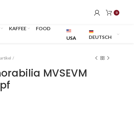
0
KAFFEE
FOOD
DEUTSCH
USA
rtikel
morabilia MVSEVM
pf