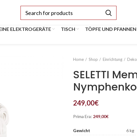
EINE ELEKTROGERÄTE
TISCH
TÖPFE UND PFANNEN
Home
Shop
Einrichtung
Dekoa
SELETTI Me
Nymphenko
249,00
€
Prima Era:
249,00
€
Gewicht
6 kg