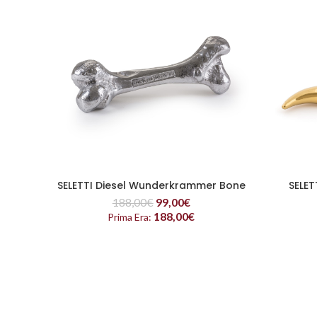
SELET
SELETTI Diesel Wunderkrammer Bone
READ MORE
188,00
€
99,00
€
188,00
€
Prima Era: