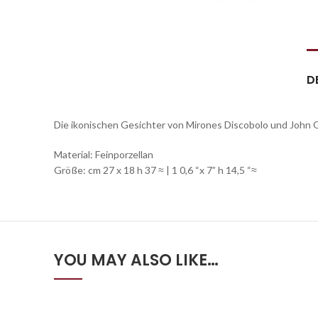
D
Die ikonischen Gesichter von Mirones Discobolo und Jo
Material: Feinporzellan
Größe: cm 27 x 18 h 37 ≈ | 1 0,6 “x 7” h 14,5 “≈
YOU MAY ALSO LIKE…