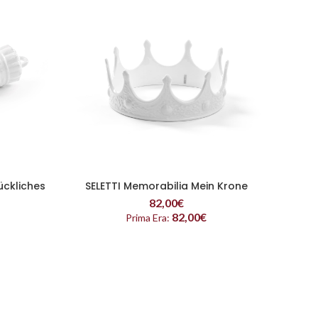
ückliches
SELETTI Memorabilia Mein Krone
SE
READ MORE
82,00
€
82,00
€
Prima Era: