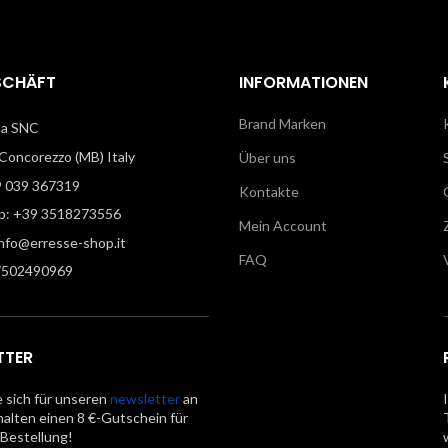
SCHÄFT
INFORMATIONEN
Brand Marken
illa SNC
oncorezzo (MB) Italy
Über uns
9 039 367319
Kontakte
: +39 3518273556
Mein Account
info@erresse-shop.it
FAQ
7502490969
TTER
 sich für unseren
newsletter
an
halten einen 8 €-Gutschein für
 Bestellung!