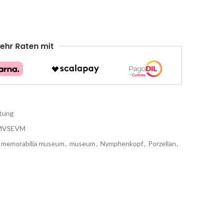
ehr Raten mit
htung
MVSEVM
memorabilia museum
,
museum
,
Nymphenkopf
,
Porzellan
,