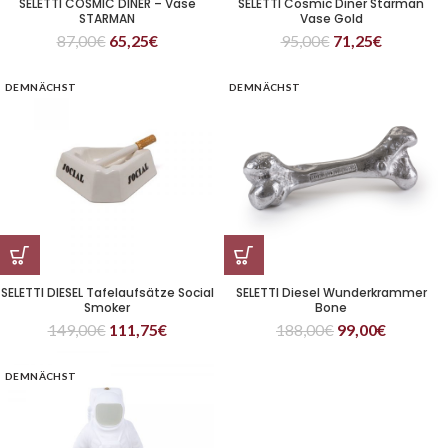
SELETTI COSMIC DINER – Vase
SELETTI Cosmic Diner Starman
STARMAN
Vase Gold
87,00
€
65,25
€
95,00
€
71,25
€
DEMNÄCHST
DEMNÄCHST
SELETTI DIESEL Tafelaufsätze Social
SELETTI Diesel Wunderkrammer
Smoker
Bone
149,00
€
111,75
€
188,00
€
99,00
€
DEMNÄCHST