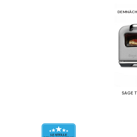
DEMNÄC
SAGE T