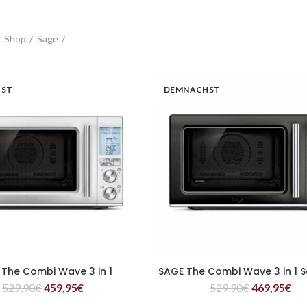
Shop
Sage
HST
DEMNÄCHST
 The Combi Wave 3 in 1
SAGE The Combi Wave 3 in 1 
WEITERLESEN
WEITERLESEN
529,90
€
459,95
€
529,90
€
469,95
€