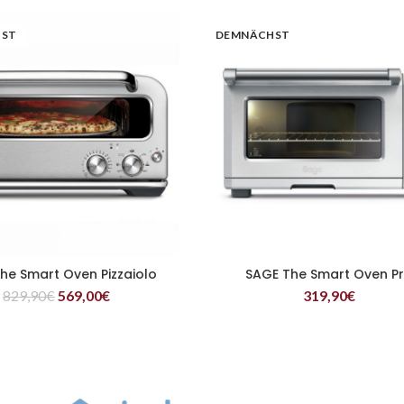
HST
DEMNÄCHST
he Smart Oven Pizzaiolo
SAGE The Smart Oven P
WEITERLESEN
WEITERLESEN
829,90
€
569,00
€
319,90
€