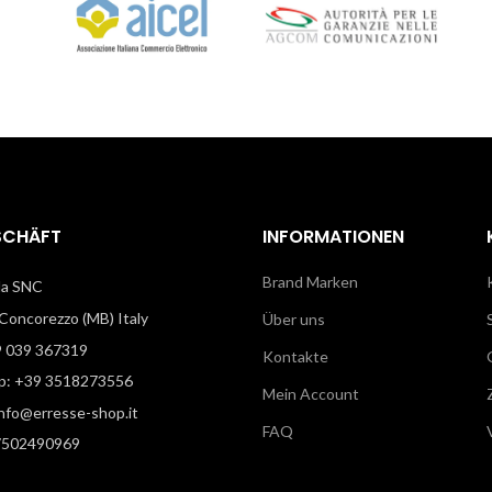
SCHÄFT
INFORMATIONEN
Brand Marken
illa SNC
oncorezzo (MB) Italy
Über uns
9 039 367319
Kontakte
: +39 3518273556
Mein Account
info@erresse-shop.it
FAQ
7502490969