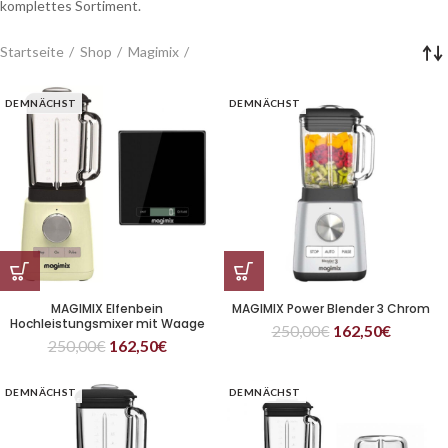
komplettes Sortiment.
Startseite
Shop
Magimix
DEMNÄCHST
DEMNÄCHST
MAGIMIX Elfenbein
MAGIMIX Power Blender 3 Chrom
Hochleistungsmixer mit Waage
250,00
€
162,50
€
250,00
€
162,50
€
DEMNÄCHST
DEMNÄCHST