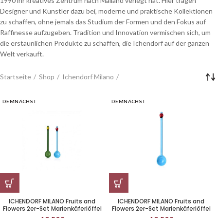
1990 ihr kreatives Zentrum nach Mailand verlegt hat. Hier tragen
Designer und Künstler dazu bei, moderne und praktische Kollektionen
zu schaffen, ohne jemals das Studium der Formen und den Fokus auf
Raffinesse aufzugeben. Tradition und Innovation vermischen sich, um
die erstaunlichen Produkte zu schaffen, die Ichendorf auf der ganzen
Welt verkauft.
Startseite
Shop
Ichendorf Milano
DEMNÄCHST
DEMNÄCHST
ICHENDORF MILANO Fruits and
ICHENDORF MILANO Fruits and
Flowers 2er-Set Marienkäferlöffel
Flowers 2er-Set Marienkäferlöffel
12cm
15 cm