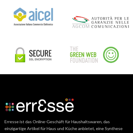
Erresse ist das Online-Geschäft für Haushaltswaren, das
einzigartige Artikel für Haus und Küche anbietet, eine Synthese