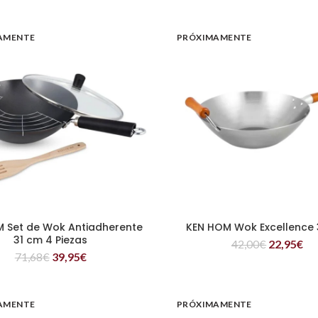
AMENTE
PRÓXIMAMENTE
 Set de Wok Antiadherente
KEN HOM Wok Excellence
LEER MÁS
LEER MÁS
31 cm 4 Piezas
42,00
€
22,95
€
71,68
€
39,95
€
AMENTE
PRÓXIMAMENTE