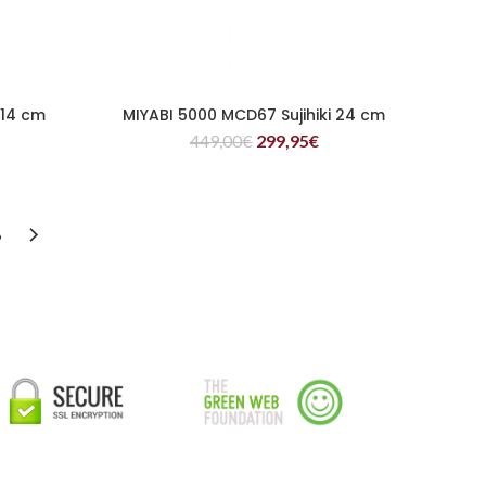
 14 cm
MIYABI 5000 MCD67 Sujihiki 24 cm
LEER MÁS
449,00
€
299,95
€
6