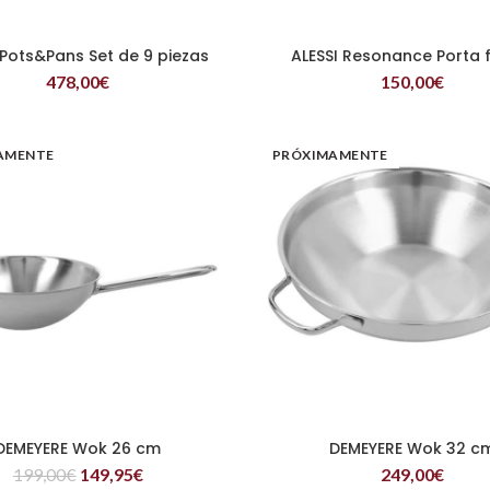
 Pots&Pans Set de 9 piezas
ALESSI Resonance Porta 
LEER MÁS
LEER MÁS
478,00
€
150,00
€
AMENTE
PRÓXIMAMENTE
DEMEYERE Wok 26 cm
DEMEYERE Wok 32 c
LEER MÁS
LEER MÁS
199,00
€
149,95
€
249,00
€