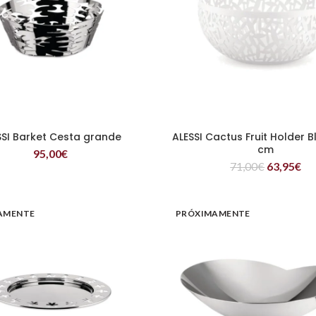
SSI Barket Cesta grande
ALESSI Cactus Fruit Holder 
LEER MÁS
LEER MÁS
cm
95,00
€
71,00
€
63,95
€
AMENTE
PRÓXIMAMENTE