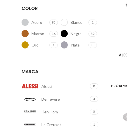
COLOR
Acero
Blanco
95
1
Marrón
Negro
16
32
Oro
Plata
1
3
ALE
MARCA
PRÓXIM
Alessi
8
Demeyere
4
Ken Hom
5
Le Creuset
1