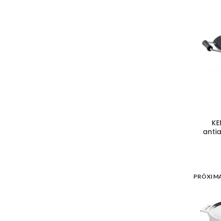
KE
anti
PRÓXIM