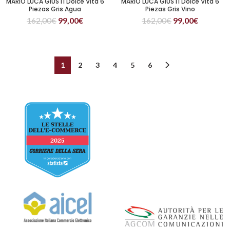
MARIO LUCA GIUSTI Dolce Vita 6
MARIO LUCA GIUSTI Dolce Vita 6
Piezas Gris Agua
Piezas Gris Vino
162,00
€
99,00
€
162,00
€
99,00
€
1
2
3
4
5
6