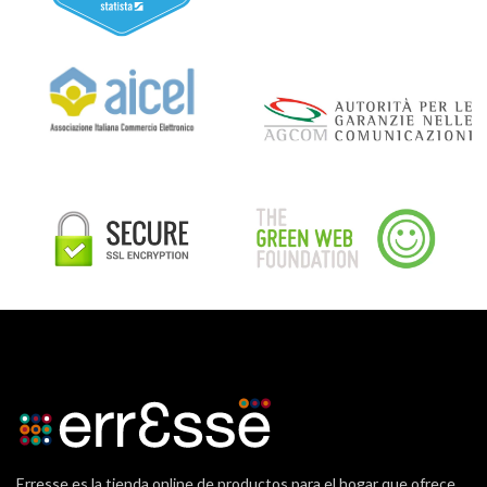
Erresse es la tienda online de productos para el hogar que ofrece