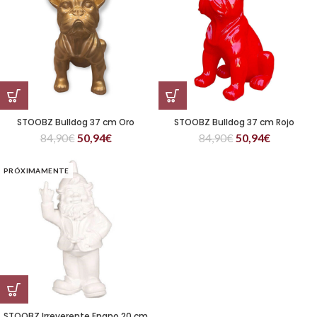
STOOBZ Bulldog 37 cm Oro
STOOBZ Bulldog 37 cm Rojo
84,90
€
50,94
€
84,90
€
50,94
€
PRÓXIMAMENTE
STOOBZ Irreverente Enano 20 cm