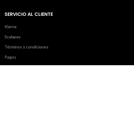
SERVICIO AL CLIENTE
Klarna
Scalapay
Términos y condiciones
Pagos
Envío y entrega
OPINIONES
¡Su opinión es importante! 7 días después de realizar tu pedido
recibirás un correo electrónico: ¡deja una reseña y recibirás un
cupón para tu próxima compra!